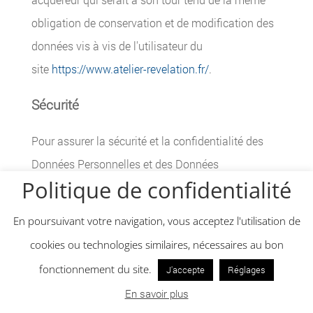
obligation de conservation et de modification des
données vis à vis de l'utilisateur du
site
https://www.atelier-revelation.fr/
.
Sécurité
Pour assurer la sécurité et la confidentialité des
Données Personnelles et des Données
Politique de confidentialité
Personnelles de Santé,
https://www.atelier-
revelation.fr/
utilise des réseaux protégés par des
En poursuivant votre navigation, vous acceptez l'utilisation de
dispositifs standards tels que par pare-feu, la
cookies ou technologies similaires, nécessaires au bon
pseudonymisation, l’encryption et mot de passe.
fonctionnement du site.
J'accepte
Réglages
Lors du traitement des Données Personnelles,
En savoir plus