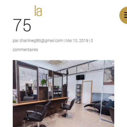
75
par
charlinegl85@gmail.com
|
Mai 10, 2019
|
0
commentaires